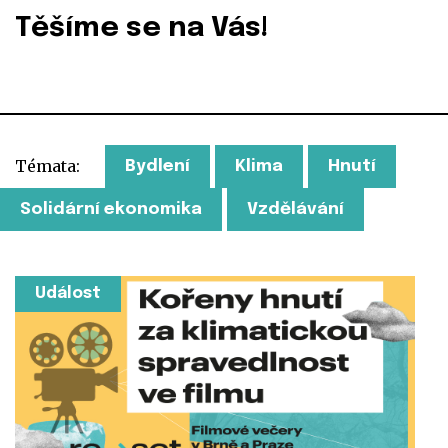
Těšíme se na Vás!
Témata:
Bydlení
Klima
Hnutí
Solidární ekonomika
Vzdělávání
Událost