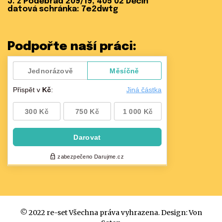
J. z Poděbrad 209/19, 405 02 Děčín
datová schránka: 7e2dwtg
Podpořte naší práci:
© 2022 re-set Všechna práva vyhrazena. Design:
Von