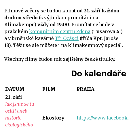
Filmové večery se budou konat
od 21. září každou
druhou středu
(s výjimkou promítání na
Klimakempu)
vždy od 19:00
. Promítat se bude v
pražském
komunitním centru Zdena
(Tusarova 41)
a v brněnské kavárně
Tři Ocásci
(třída Kpt. Jaroše
18). Těšit se ale můžete i na klimakempový speciál.
Všechny filmy budou mít zajištěny české titulky.
Do kalendáře 
DATUM
FILM
PRAHA
21. září
Jak jsme se tu
ocitli aneb
historie
Ekostory
https://www.facebook.
ekologického