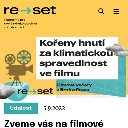
Hledání
Hlavn
5.9.2022
Událost
Zveme vás na filmové