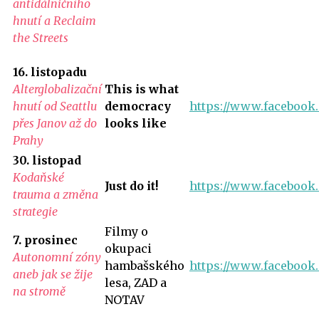
antidálničního
hnutí a Reclaim
the Streets
16. listopadu
Alterglobalizační
This is what
hnutí od Seattlu
democracy
https://www.facebook.
přes Janov až do
looks like
Prahy
30. listopad
Kodaňské
Just do it!
https://www.facebook
trauma a změna
strategie
Filmy o
7. prosinec
okupaci
Autonomní zóny
hambašského
https://www.facebook
aneb jak se žije
lesa, ZAD a
na stromě
NOTAV