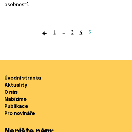
osobností.
Předchozí
1
…
3
4
5
Úvodní stránka
Aktuality
O nás
Nabízíme
Publikace
Pro novináře
Napište nám: