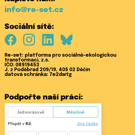
info@re-set.cz
Sociální sítě:
Facebook
Instagram
LinkedIn
Bluesky
Re-set: platforma pro sociálně-ekologickou
transformaci, z.s.
IČO: 08919453
J. z Poděbrad 209/19, 405 02 Děčín
datová schránka: 7e2dwtg
Podpořte naší práci: