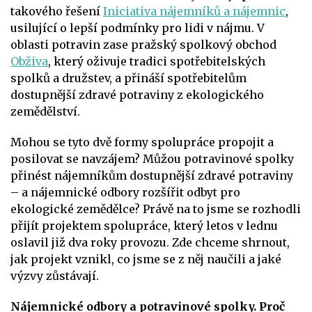
takového řešení
Iniciativa nájemníků a nájemnic
,
usilující o lepší podmínky pro lidi v nájmu. V
oblasti potravin zase pražský spolkový obchod
Obživa
, který oživuje tradici spotřebitelských
spolků a družstev, a přináší spotřebitelům
dostupnější zdravé potraviny z ekologického
zemědělství.
Mohou se tyto dvě formy spolupráce propojit a
posilovat se navzájem? Můžou potravinové spolky
přinést nájemníkům dostupnější zdravé potraviny
– a nájemnické odbory rozšířit odbyt pro
ekologické zemědělce? Právě na to jsme se rozhodli
přijít projektem spolupráce, který letos v lednu
oslavil již dva roky provozu. Zde chceme shrnout,
jak projekt vznikl, co jsme se z něj naučili a jaké
výzvy zůstávají.
Nájemnické odbory a potravinové spolky. Proč