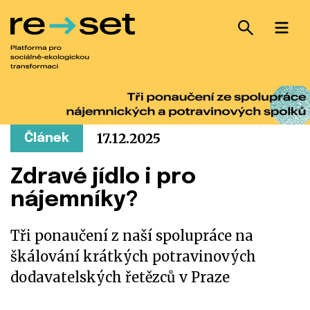
Hledat
Za
Hledání
Hlavn
Úvodní stránka
Aktuality
17.12.2025
Článek
O nás
Nabízíme
Zdravé jídlo i pro
Publikace
nájemníky?
Pro novináře
Podpořte nás
Tři ponaučení z naší spolupráce na
škálování krátkých potravinových
CZ
EN
dodavatelských řetězců v Praze