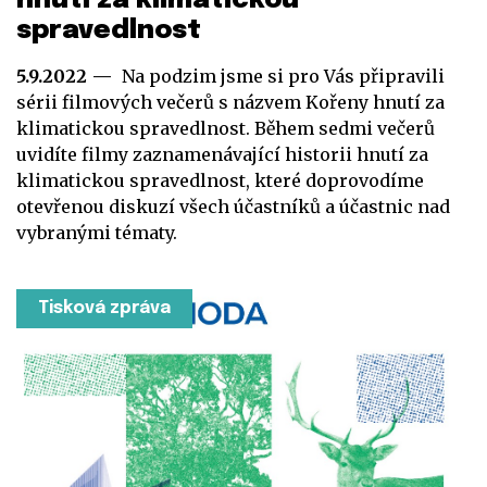
hnutí za klimatickou
spravedlnost
5.9.2022
Na podzim jsme si pro Vás připravili
sérii filmových večerů s názvem Kořeny hnutí za
klimatickou spravedlnost. Během sedmi večerů
uvidíte filmy zaznamenávající historii hnutí za
klimatickou spravedlnost, které doprovodíme
otevřenou diskuzí všech účastníků a účastnic nad
vybranými tématy.
Tisková zpráva