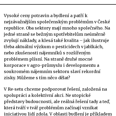
Vysoké ceny potravin a bydlení a patří k
nejzávažnějším společenským problémům v České
republice. Oba sektory mají mnoho společného. Na
jedné straně se bežným spotřebitelům neúměrně
zvyšují náklady, a klesá také kvalita – jak ilustruje
třeba aktuální výzkum o pesticidech v jablkách,
nebo zkušenosti nájemníků s rozšířeným
problémem plísní. Na straně druhé mocné
korporace v agro-průmyslu i developmentu a
soukromém nájemním sektoru slaví rekordní
zisky. Můžeme s tím něco dělat?
V Re-setu chceme podporovat řešení, založená na
spolupráci a kolektivní akci. Ne utopické
představy budoucnosti, ale reálná řešení tady a teď,
která tváří v tvář problémům začínají vznikat
iniciativou lidí zdola. V oblasti bydlení je příkladem