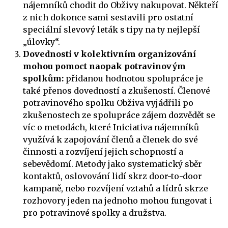
nájemníků chodit do Obživy nakupovat. Někteří
z nich dokonce sami sestavili pro ostatní
speciální slevový leták s tipy na ty nejlepší
„úlovky“.
Dovednosti v kolektivním organizování
mohou pomoct naopak potravinovým
spolkům:
přidanou hodnotou spolupráce je
také přenos dovedností a zkušeností. Členové
potravinového spolku Obživa vyjádřili po
zkušenostech ze spolupráce zájem dozvědět se
víc o metodách, které Iniciativa nájemníků
využívá k zapojování členů a členek do své
činnosti a rozvíjení jejich schopností a
sebevědomí. Metody jako systematický sběr
kontaktů, oslovování lidí skrz door-to-door
kampaně, nebo rozvíjení vztahů a lídrů skrze
rozhovory jeden na jednoho mohou fungovat i
pro potravinové spolky a družstva.